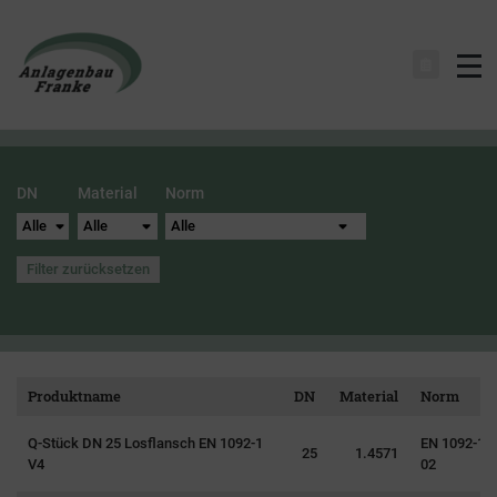
Na
DN
Material
Norm
Filter zurücksetzen
Produktname
DN
Material
Norm
Q-Stück DN 25 Losflansch EN 1092-1
EN 1092-1 T
25
1.4571
V4
02