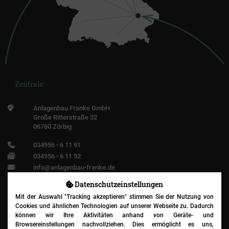
Zentrale:
Anlagenbau Franke GmbH
Große Ritterstraße 32
06780 Zörbig
034956 - 6 11 91
034956 - 6 11 92
info@anlagenbau-franke.de
Datenschutz­einstellungen
Mit der Auswahl "Tracking akzeptieren" stimmen Sie der Nutzung von
Cookies und ähnlichen Technologien auf unserer Webseite zu. Dadurch
Niederlassung:
können wir Ihre Aktivitäten anhand von Geräte- und
Browsereinstellungen nachvollziehen. Dies ermöglicht es uns,