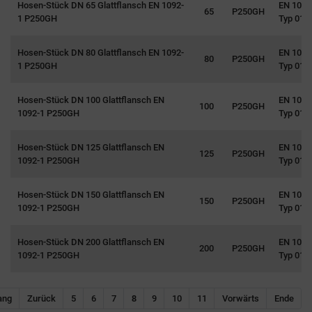
Hosen-Stück DN 65 Glattflansch EN 1092-
EN 1092
65
P250GH
1 P250GH
Typ 01
Hosen-Stück DN 80 Glattflansch EN 1092-
EN 1092
80
P250GH
1 P250GH
Typ 01
Hosen-Stück DN 100 Glattflansch EN
EN 1092
100
P250GH
1092-1 P250GH
Typ 01
Hosen-Stück DN 125 Glattflansch EN
EN 1092
125
P250GH
1092-1 P250GH
Typ 01
Hosen-Stück DN 150 Glattflansch EN
EN 1092
150
P250GH
1092-1 P250GH
Typ 01
Hosen-Stück DN 200 Glattflansch EN
EN 1092
Navigation überspringen
200
P250GH
1092-1 P250GH
Typ 01
8
ang
Zurück
5
6
7
9
10
11
Vorwärts
Ende