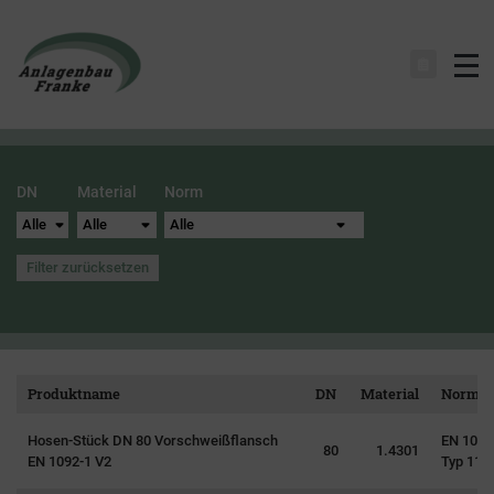
Na
DN
Material
Norm
Filter zurücksetzen
Produktname
DN
Material
Norm
Hosen-Stück DN 80 Vorschweißflansch
EN 1092
80
1.4301
EN 1092-1 V2
Typ 11