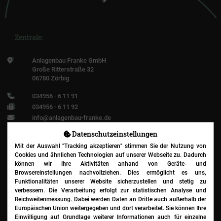
Zentrale:
Anlagenbau Franke GmbH
Große Ritterstraße 32
06780 Zörbig
034956 - 6 11 91
034956 - 6 11 92
info@anlagenbau-franke.de
Datenschutz­einstellungen
Mit der Auswahl "Tracking akzeptieren" stimmen Sie der Nutzung von
Cookies und ähnlichen Technologien auf unserer Webseite zu. Dadurch
Niederlassung:
können wir Ihre Aktivitäten anhand von Geräte- und
Browsereinstellungen nachvollziehen. Dies ermöglicht es uns,
Funktionalitäten unserer Website sicherzustellen und stetig zu
Anlagenbau Franke GmbH
verbessern. Die Verarbeitung erfolgt zur statistischen Analyse und
Im Haslet 36
Reichweitenmessung. Dabei werden Daten an Dritte auch außerhalb der
93086 Wörth a.d. Donau
Europäischen Union weitergegeben und dort verarbeitet. Sie können Ihre
Einwilligung auf Grundlage weiterer Informationen auch für einzelne