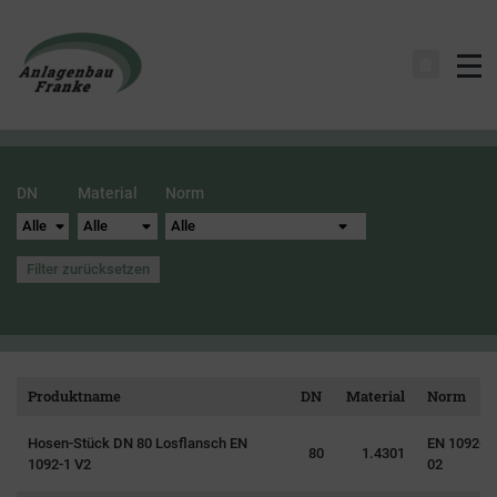
Na
DN
Material
Norm
Filter zurücksetzen
Produktname
DN
Material
Norm
Hosen-Stück DN 80 Losflansch EN
EN 1092-1 
80
1.4301
1092-1 V2
02