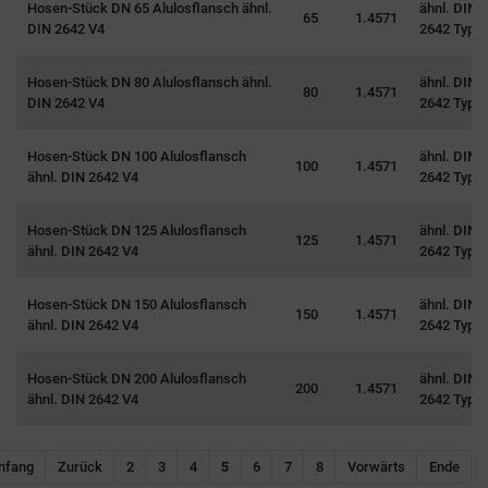
Hosen-Stück DN 65 Alulosflansch ähnl.
ähnl. DIN
65
1.4571
DIN 2642 V4
2642 Typ 0
Hosen-Stück DN 80 Alulosflansch ähnl.
ähnl. DIN
80
1.4571
DIN 2642 V4
2642 Typ 0
Hosen-Stück DN 100 Alulosflansch
ähnl. DIN
100
1.4571
ähnl. DIN 2642 V4
2642 Typ 0
Hosen-Stück DN 125 Alulosflansch
ähnl. DIN
125
1.4571
ähnl. DIN 2642 V4
2642 Typ 0
Hosen-Stück DN 150 Alulosflansch
ähnl. DIN
150
1.4571
ähnl. DIN 2642 V4
2642 Typ 0
Hosen-Stück DN 200 Alulosflansch
ähnl. DIN
Navigation überspringen
200
1.4571
ähnl. DIN 2642 V4
2642 Typ 0
5
nfang
Zurück
2
3
4
6
7
8
Vorwärts
Ende